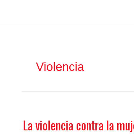
Ir
Iratxe García Pérez
al
contenido
Violencia
La violencia contra la muj