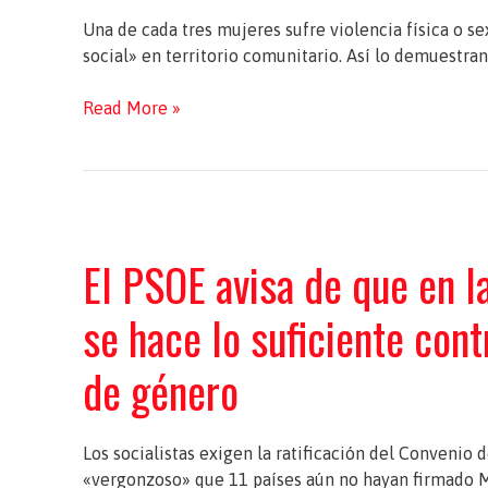
Una de cada tres mujeres sufre violencia física o s
social» en territorio comunitario. Así lo demuestran
La
Read More »
violencia
contra
la
mujer,
la
El PSOE avisa de que en 
mayor
lacra
se hace lo suficiente cont
social
de
de género
Europa
Los socialistas exigen la ratificación del Convenio 
«vergonzoso» que 11 países aún no hayan firmado 