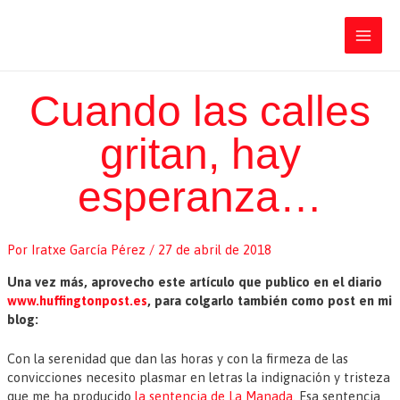
Ir
Iratxe García Pérez
al
contenido
Main
Men
Cuando las calles
gritan, hay
esperanza…
Por
Iratxe García Pérez
/
27 de abril de 2018
Una vez más, aprovecho este artículo que publico en el diario
www.huffingtonpost.es
, para colgarlo también como post en mi
blog:
Con la serenidad que dan las horas y con la firmeza de las
convicciones necesito plasmar en letras la indignación y tristeza
que me ha producido
la sentencia de La Manada.
Esa sentencia