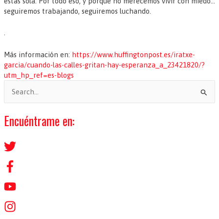
estás sola. Por todo eso, y porque no merecemos vivir con miedo…
seguiremos trabajando, seguiremos luchando.
.
Más información en:
https://www.huffingtonpost.es/iratxe-
garcia/cuando-las-calles-gritan-hay-esperanza_a_23421820/?
utm_hp_ref=es-blogs
B
u
s
Encuéntrame en:
c
a
r
p
o
r
: