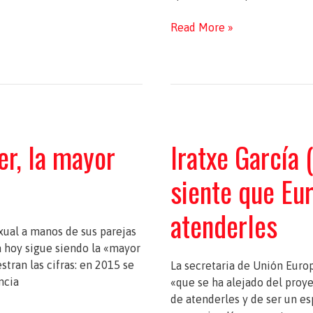
Líder
Read More »
del
PSOE
en
el
PE
repasa
er, la mayor
Iratxe García
la
legislatura
siente que Eu
ante
las
atenderles
elecciones
de
exual a manos de sus parejas
mayo
a hoy sigue siendo la «mayor
stran las cifras: en 2015 se
La secretaria de Unión Europ
ncia
«que se ha alejado del pro
de atenderles y de ser un es