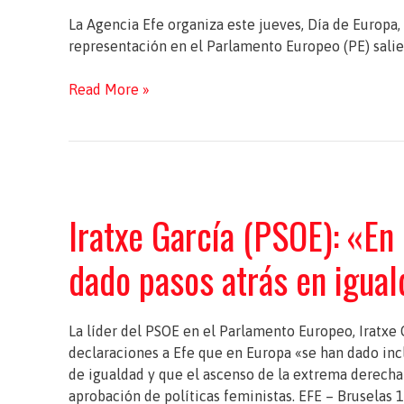
La Agencia Efe organiza este jueves, Día de Europa,
representación en el Parlamento Europeo (PE) salie
Efe
Read More »
celebra
un
debate
entre
siete
Iratxe García (PSOE): «En
candidatas
a
dado pasos atrás en igua
eurodiputadas
el
Día
de
La líder del PSOE en el Parlamento Europeo, Iratxe G
Europa
declaraciones a Efe que en Europa «se han dado inc
de igualdad y que el ascenso de la extrema derecha 
aprobación de políticas feministas. EFE – Bruselas 