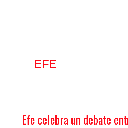
Ir
Iratxe García Pérez
al
contenido
EFE
Efe celebra un debate ent