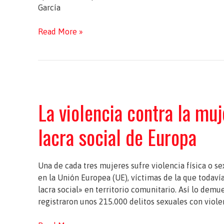
García
Iratxe
Read More »
García
(PSOE):
«En
Europa
se
La violencia contra la muj
han
dado
lacra social de Europa
pasos
atrás
en
igualdad»
Una de cada tres mujeres sufre violencia física o s
en la Unión Europea (UE), víctimas de la que todaví
lacra social» en territorio comunitario. Así lo demue
registraron unos 215.000 delitos sexuales con viole