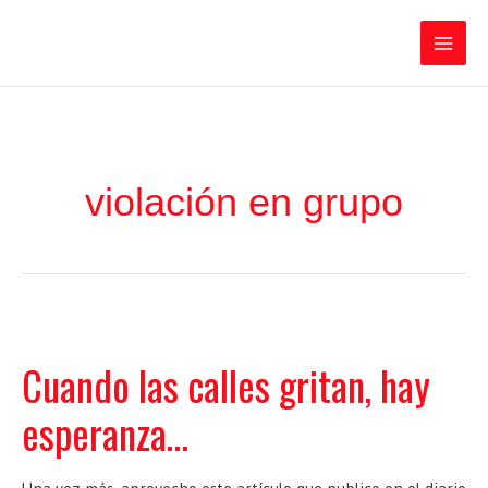
Ir
Iratxe García Pérez
al
contenido
Main
Men
violación en grupo
Cuando las calles gritan, hay
esperanza…