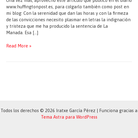
Una vez más, aprovecho este artículo que publico en el diario
www.huffingtonpost.es, para colgarlo también como post en
mi blog: Con la serenidad que dan las horas y con la firmeza
de las convicciones necesito plasmar en letras la indignación
y tristeza que me ha producido la sentencia de La
Manada. Esa […]
Cuando
Read More »
las
calles
gritan,
hay
esperanza…
Todos los derechos © 2026 Iratxe García Pérez | Funciona gracias a
Tema Astra para WordPress