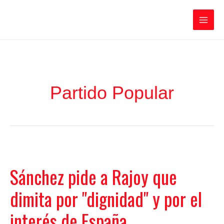
Ir
Iratxe García Pérez
al
contenido
Main
Men
Partido Popular
Sánchez pide a Rajoy que
dimita por "dignidad" y por el
interés de España