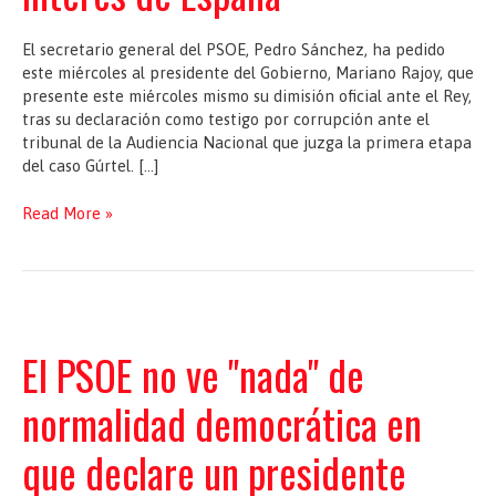
El secretario general del PSOE, Pedro Sánchez, ha pedido
este miércoles al presidente del Gobierno, Mariano Rajoy, que
presente este miércoles mismo su dimisión oficial ante el Rey,
tras su declaración como testigo por corrupción ante el
tribunal de la Audiencia Nacional que juzga la primera etapa
del caso Gúrtel. […]
Sánchez
Read More »
pide
a
Rajoy
que
dimita
por
El PSOE no ve "nada" de
"dignidad"
y
normalidad democrática en
por
el
que declare un presidente
interés
de