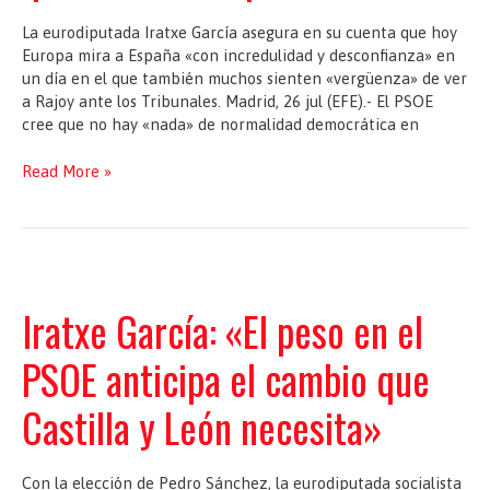
España
La eurodiputada Iratxe García asegura en su cuenta que hoy
Europa mira a España «con incredulidad y desconfianza» en
un día en el que también muchos sienten «vergüenza» de ver
a Rajoy ante los Tribunales. Madrid, 26 jul (EFE).- El PSOE
cree que no hay «nada» de normalidad democrática en
El
Read More »
PSOE
no
ve
"nada"
de
normalidad
Iratxe García: «El peso en el
democrática
en
PSOE anticipa el cambio que
que
declare
Castilla y León necesita»
un
presidente
Con la elección de Pedro Sánchez, la eurodiputada socialista