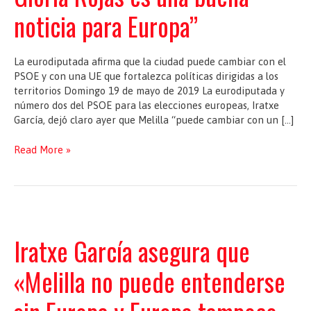
noticia para Europa”
La eurodiputada afirma que la ciudad puede cambiar con el
PSOE y con una UE que fortalezca políticas dirigidas a los
territorios Domingo 19 de mayo de 2019 La eurodiputada y
número dos del PSOE para las elecciones europeas, Iratxe
García, dejó claro ayer que Melilla “puede cambiar con un […]
Iratxe
Read More »
García:
“Una
Melilla
que
avance
con
Iratxe García asegura que
un
Gobierno
«Melilla no puede entenderse
de
Gloria
Rojas