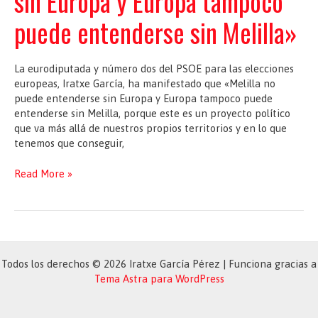
sin Europa y Europa tampoco
es
puede entenderse sin Melilla»
una
buena
noticia
La eurodiputada y número dos del PSOE para las elecciones
para
europeas, Iratxe García, ha manifestado que «Melilla no
Europa”
puede entenderse sin Europa y Europa tampoco puede
entenderse sin Melilla, porque este es un proyecto político
que va más allá de nuestros propios territorios y en lo que
tenemos que conseguir,
Iratxe
Read More »
García
asegura
que
«Melilla
no
puede
Todos los derechos © 2026 Iratxe García Pérez | Funciona gracias a
entenderse
Tema Astra para WordPress
sin
Europa