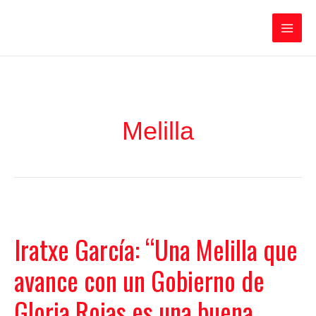
Ir
Iratxe García Pérez
al
contenido
Main
Men
Melilla
Iratxe García: “Una Melilla que
avance con un Gobierno de
Gloria Rojas es una buena