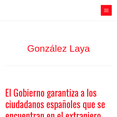
Ir
Iratxe García Pérez
al
contenido
Main
Men
González Laya
El Gobierno garantiza a los
ciudadanos españoles que se
encuentran en el extranjero