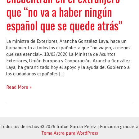
que “no va a haber ningún
español que se quede atrás”
La ministra de Exteriores, Arancha González Laya, hace un
llamamiento a todos los españoles a que “no viajen, a menos
que sea esencial». 18/03/2020 La Ministra de Asuntos
Exteriores, Unión Europea y Cooperación, Arancha González
Laya, ha garantizado hoy el apoyo y la ayuda del Gobierno a
los ciudadanos españoles […]
El
Read More »
Gobierno
garantiza
a
los
ciudadanos
españoles
Todos los derechos © 2026 Iratxe García Pérez | Funciona gracias a
que
Tema Astra para WordPress
se