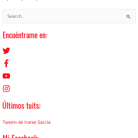
B
u
s
Encuéntrame en:
c
a
r
p
o
r
:
Últimos tuits:
Tweets de Iratxe García
Mi Facebook: