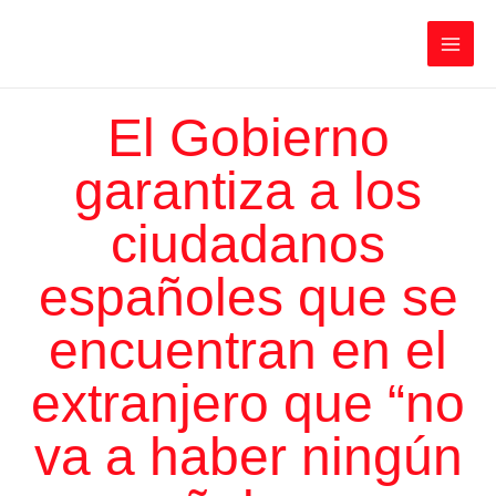
Ir
Iratxe García Pérez
al
contenido
Main
Men
El Gobierno
garantiza a los
ciudadanos
españoles que se
encuentran en el
extranjero que “no
va a haber ningún