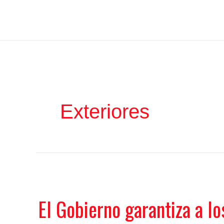
Ir
Iratxe García Pérez
al
contenido
Exteriores
El Gobierno garantiza a l