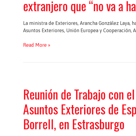
extranjero que “no va a h
La ministra de Exteriores, Arancha González Laya, 
Asuntos Exteriores, Unión Europea y Cooperación, A
El
Read More »
Gobierno
garantiza
a
los
ciudadanos
Reunión de Trabajo con el
españoles
que
Asuntos Exteriores de Es
se
encuentran
Borrell, en Estrasburgo
en
el
extranjero