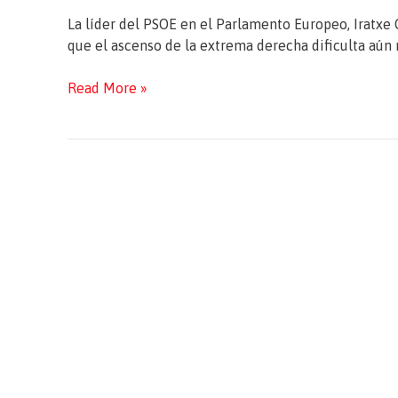
La líder del PSOE en el Parlamento Europeo, Iratxe 
que el ascenso de la extrema derecha dificulta aún 
Iratxe
Read More »
García
(PSOE):
«En
Europa
se
han
dado
pasos
atrás
en
igualdad»