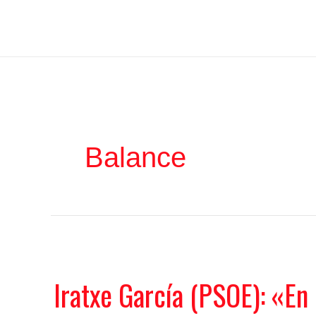
Ir
Iratxe García Pérez
al
contenido
Balance
Iratxe García (PSOE): «En