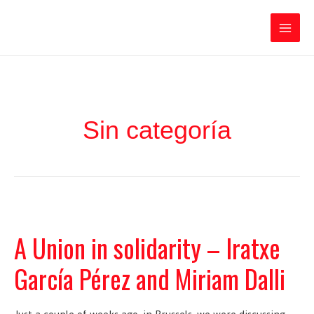
Ir
Iratxe García Pérez
al
contenido
Main
Men
Sin categoría
A Union in solidarity – Iratxe
García Pérez and Miriam Dalli