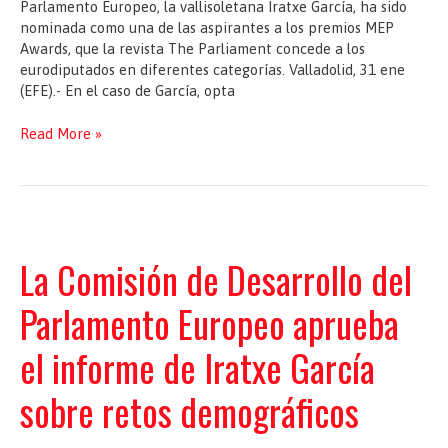
Parlamento Europeo, la vallisoletana Iratxe García, ha sido
nominada como una de las aspirantes a los premios MEP
Awards, que la revista The Parliament concede a los
eurodiputados en diferentes categorías. Valladolid, 31 ene
(EFE).- En el caso de García, opta
Iratxe
Read More »
García,
nominada
a
los
premios
MEP
La Comisión de Desarrollo del
por
su
Parlamento Europeo aprueba
defensa
de
el informe de Iratxe García
la
igualdad
sobre retos demográficos