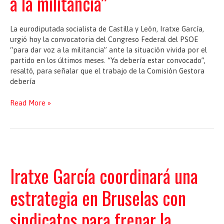
a la militancia”
La eurodiputada socialista de Castilla y León, Iratxe García,
urgió hoy la convocatoria del Congreso Federal del PSOE
“para dar voz a la militancia” ante la situación vivida por el
partido en los últimos meses. “Ya debería estar convocado”,
resaltó, para señalar que el trabajo de la Comisión Gestora
debería
Iratxe
Read More »
García
urge
la
convocatoria
del
Congreso
Iratxe García coordinará una
Federal
del
estrategia en Bruselas con
PSOE
“para
sindicatos para frenar la
dar