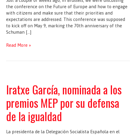
Just a couple of weeks ago, in Brussels, we were discussing
the conference on the Future of Europe and how to engage
with citizens and make sure that their priorities and
expectations are addressed. This conference was supposed
to kick off on May 9, marking the 70th anniversary of the
Schuman […]
A
Read More »
Union
in
solidarity
–
Iratxe
García
Iratxe García, nominada a los
Pérez
and
premios MEP por su defensa
Miriam
Dalli
de la igualdad
La presidenta de la Delegación Socialista Española en el