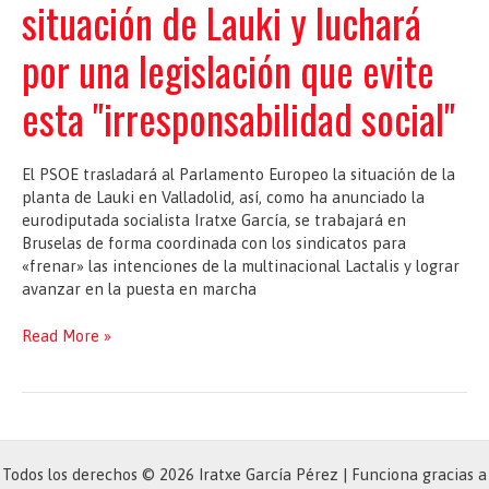
situación de Lauki y luchará
para
frenar
por una legislación que evite
la
“irresponsabilidad
esta "irresponsabilidad social"
social”
de
Lactalis
El PSOE trasladará al Parlamento Europeo la situación de la
planta de Lauki en Valladolid, así, como ha anunciado la
eurodiputada socialista Iratxe García, se trabajará en
Bruselas de forma coordinada con los sindicatos para
«frenar» las intenciones de la multinacional Lactalis y lograr
avanzar en la puesta en marcha
PSOE
Read More »
llevará
a
Bruselas
la
situación
de
Todos los derechos © 2026 Iratxe García Pérez | Funciona gracias a