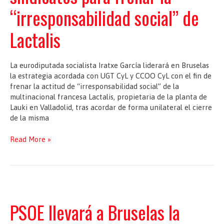
voz
“irresponsabilidad social” de
a
la
Lactalis
militancia”
La eurodiputada socialista Iratxe García liderará en Bruselas
la estrategia acordada con UGT CyL y CCOO CyL con el fin de
frenar la actitud de “irresponsabilidad social” de la
multinacional francesa Lactalis, propietaria de la planta de
Lauki en Valladolid, tras acordar de forma unilateral el cierre
de la misma
Iratxe
Read More »
García
coordinará
una
estrategia
en
Bruselas
PSOE llevará a Bruselas la
con
sindicatos