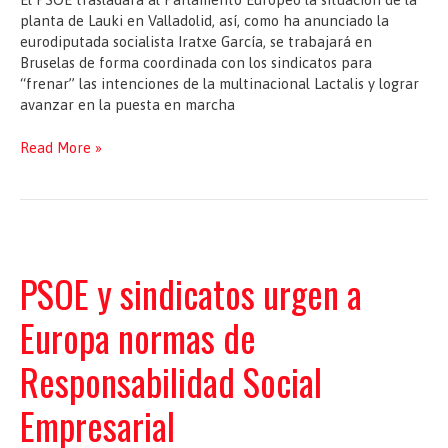
retos
planta de Lauki en Valladolid, así, como ha anunciado la
demográficos
eurodiputada socialista Iratxe García, se trabajará en
Bruselas de forma coordinada con los sindicatos para
“frenar” las intenciones de la multinacional Lactalis y lograr
avanzar en la puesta en marcha
El
Read More »
Parlamento
Europeo
tratará
el
cierre
de
PSOE y sindicatos urgen a
la
fábrica
Europa normas de
vallisoletana
Lauki
Responsabilidad Social
Empresarial