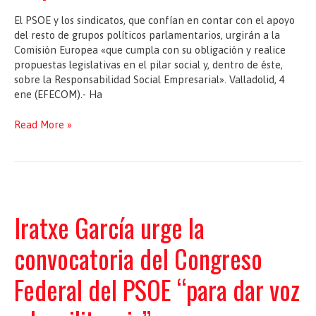
El PSOE y los sindicatos, que confían en contar con el apoyo
del resto de grupos políticos parlamentarios, urgirán a la
Comisión Europea «que cumpla con su obligación y realice
propuestas legislativas en el pilar social y, dentro de éste,
sobre la Responsabilidad Social Empresarial». Valladolid, 4
ene (EFECOM).- Ha
PSOE
Read More »
y
sindicatos
urgen
a
Europa
normas
Iratxe García urge la
de
Responsabilidad
convocatoria del Congreso
Social
Empresarial
Federal del PSOE “para dar voz