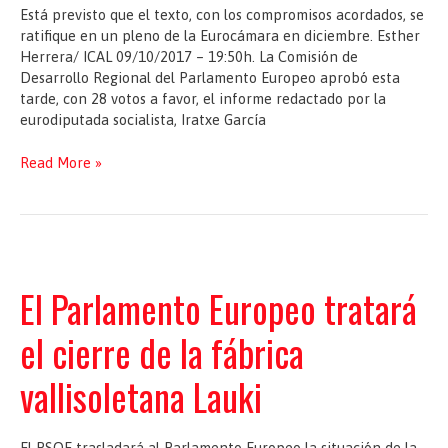
Está previsto que el texto, con los compromisos acordados, se
ratifique en un pleno de la Eurocámara en diciembre. Esther
Herrera/ ICAL 09/10/2017 – 19:50h. La Comisión de
Desarrollo Regional del Parlamento Europeo aprobó esta
tarde, con 28 votos a favor, el informe redactado por la
eurodiputada socialista, Iratxe García
La
Read More »
Comisión
de
Desarrollo
del
Parlamento
Europeo
El Parlamento Europeo tratará
aprueba
el
el cierre de la fábrica
informe
de
vallisoletana Lauki
Iratxe
García
sobre
El PSOE trasladará al Parlamento Europeo la situación de la