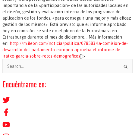
importancia de la «participación» de las autoridades locales en
el diseño, gestión y evaluación interna de los programas de
aplicación de los fondos, «para conseguir una mejor y más eficaz
gestión de los mismos». Está previsto que el informe aprobado
hoy en comisión, se vote en el pleno de la Eurocámara en
Estrasburgo durante el mes de diciembre. . Más información
en:
http://m.ileon.com/noticia/politica/078583/la-comision-de-
desarrollo-del-parlamento-europeo-aprueba-el-informe-de-
iratxe-garcia-sobre-retos-demograficos
]]>
B
u
s
Encuéntrame en:
c
a
r
p
o
r