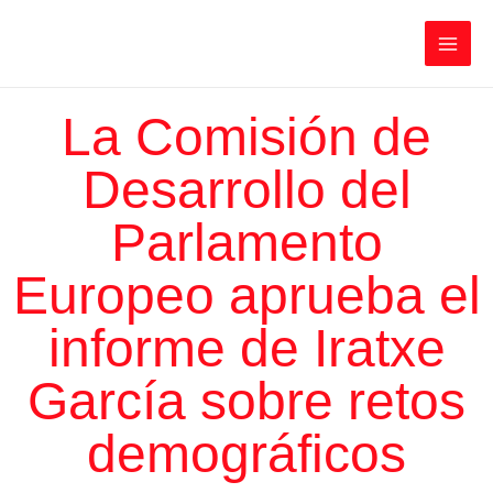
Ir
Iratxe García Pérez
al
contenido
Main
Men
La Comisión de
Desarrollo del
Parlamento
Europeo aprueba el
informe de Iratxe
García sobre retos
demográficos