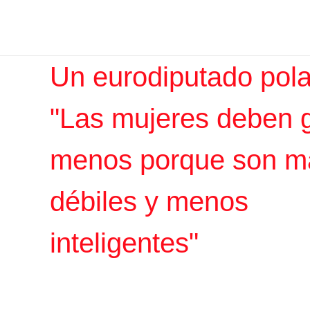
Ir
Iratxe García Pérez
al
contenido
Un eurodiputado pola
"Las mujeres deben 
menos porque son m
débiles y menos
inteligentes"