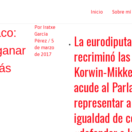
Inicio
Sobre mí
Por
Iratxe
co:
García
La eurodiputa
Pérez
/
5
ganar
de marzo
recriminó las
de 2017
ás
Korwin-Mikke 
acude al Par
representar a
igualdad de c