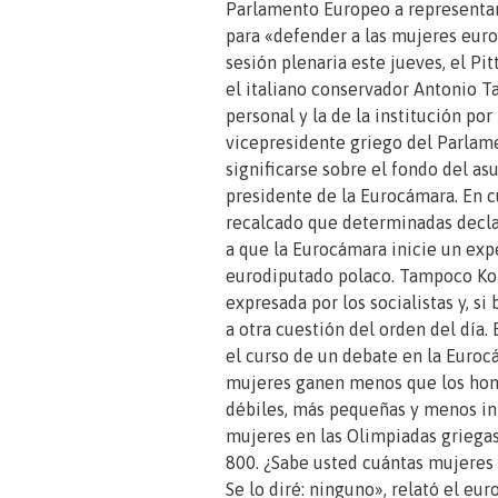
Parlamento Europeo a representar
para «defender a las mujeres eur
sesión plenaria este jueves, el Pi
el italiano conservador Antonio 
personal y la de la institución por
vicepresidente griego del Parlam
significarse sobre el fondo del asu
presidente de la Eurocámara. En cu
recalcado que determinadas decl
a que la Eurocámara inicie un ex
eurodiputado polaco. Tampoco Ko
expresada por los socialistas y, si
a otra cuestión del orden del día. 
el curso de un debate en la Euro
mujeres ganen menos que los hom
débiles, más pequeñas y menos in
mujeres en las Olimpiadas griegas
800. ¿Sabe usted cuántas mujeres 
Se lo diré: ninguno», relató el eu