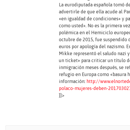
La eurodiputada española tomó de 
advertirle de que ella acude al P
«en igualdad de condiciones» y p
como usted». No es la primera ve
polémica en el Hemiciclo europeo 
octubre de 2015, fue suspendido d
euros por apología del nazismo. En
Mikke representó el saludo nazi y 
un ticket» para criticar un título
inmigración meses después, se ref
refugio en Europa como «basura h
información:
http://www.elnorted
polaco-mujeres-deben-20170302
]]>
B