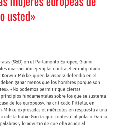
las mujeres europeas de
o usted»
cratas (S&D) en el Parlamento Europeo, Gianni
oles una sanción ejemplar contra el eurodiputado
z Korwin-Mikke
, quien la víspera defendió en el
 deben ganar menos que los hombres porque son
tes». «No podemos permitir que ciertas
principios fundamentales sobre los que se sustenta
casa de los europeos», ha criticado Pittella, en
in-Mikke expresadas el miércoles en respuesta a una
ocialista
Iratxe García
, que contestó al polaco. García
alabras y le advirtió de que ella acude al