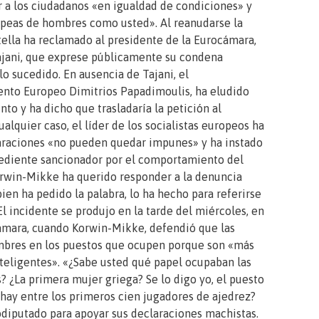
 a los ciudadanos «en igualdad de condiciones» y
opeas de hombres como usted». Al reanudarse la
ttella ha reclamado al presidente de la Eurocámara,
Tajani, que exprese públicamente su condena
 lo sucedido. En ausencia de Tajani, el
ento Europeo Dimitrios Papadimoulis, ha eludido
nto y ha dicho que trasladaría la petición al
alquier caso, el líder de los socialistas europeos ha
araciones «no pueden quedar impunes» y ha instado
pediente sancionador por el comportamiento del
rwin-Mikke ha querido responder a la denuncia
 bien ha pedido la palabra, lo ha hecho para referirse
El incidente se produjo en la tarde del miércoles, en
cámara, cuando Korwin-Mikke, defendió que las
bres en los puestos que ocupen porque son «más
teligentes». «¿Sabe usted qué papel ocupaban las
? ¿La primera mujer griega? Se lo digo yo, el puesto
hay entre los primeros cien jugadores de ajedrez?
rodiputado para apoyar sus declaraciones machistas.