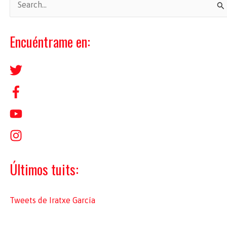
u
s
Encuéntrame en:
c
a
r
p
o
r
:
Últimos tuits:
Tweets de Iratxe García