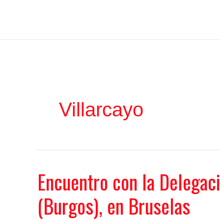
Ir
Iratxe García Pérez
al
contenido
Villarcayo
Encuentro con la Delegaci
(Burgos), en Bruselas