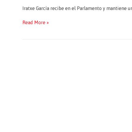
Iratxe García recibe en el Parlamento y mantiene un
Encuentro
Read More »
con
la
Delegación
del
«IES
Merindades
de
Castilla»
de
Villarcayo
(Burgos),
en
Bruselas