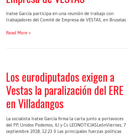
Iratxe García participa en una reunión de trabajo con
trabajadores del Comité de Empresa de VESTAS, en Bruselas.
Reunión
Read More »
de
trabajo
con
trabajadores
del
Comité
Los eurodiputados exigen a
de
Empresa
Vestas la paralización del ERE
de
VESTAS
en Villadangos
La socialista Iratxe García firma la carta junto a portavoces
del PP, Unidos Podemos, IU y Cs LEONOTICIASLeónViernes, 7
septiembre 2018, 12:23 0 Las principales fuerzas políticas