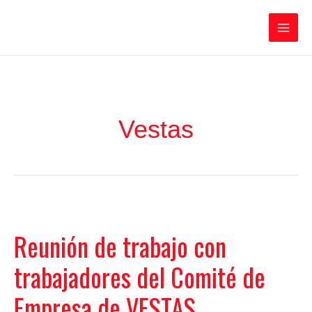
Ir
Iratxe García Pérez
al
contenido
Main
Men
Vestas
Reunión de trabajo con
trabajadores del Comité de
Empresa de VESTAS