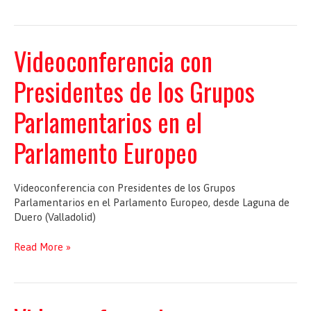
pide
que
las
ayudas
Videoconferencia con
europeas
atiendan
Presidentes de los Grupos
al
envejecimiento
Parlamentarios en el
y
la
Parlamento Europeo
dispersión
Videoconferencia con Presidentes de los Grupos
Parlamentarios en el Parlamento Europeo, desde Laguna de
Duero (Valladolid)
Videoconferencia
Read More »
con
Presidentes
de
los