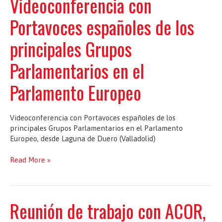
Videoconferencia con
Grupos
Parlamentarios
Portavoces españoles de los
en
el
principales Grupos
Parlamento
Europeo
Parlamentarios en el
Parlamento Europeo
Videoconferencia con Portavoces españoles de los
principales Grupos Parlamentarios en el Parlamento
Europeo, desde Laguna de Duero (Valladolid)
Videoconferencia
Read More »
con
Portavoces
españoles
de
Reunión de trabajo con ACOR,
los
principales