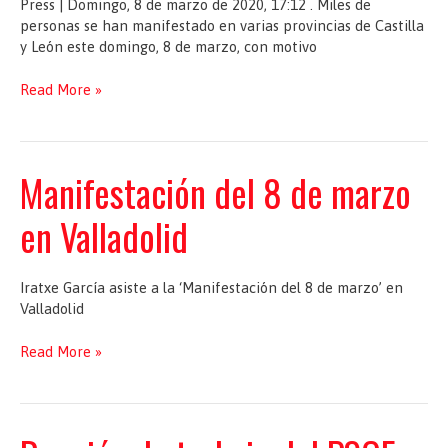
Press | Domingo, 8 de marzo de 2020, 17:12 . Miles de
personas se han manifestado en varias provincias de Castilla
y León este domingo, 8 de marzo, con motivo
8-
Read More »
M
|
Castilla
y
Manifestación del 8 de marzo
León
se
en Valladolid
rinde
a
la
Iratxe García asiste a la ‘Manifestación del 8 de marzo’ en
«fuerza
Valladolid
de
la
Manifestación
Read More »
mujer»
del
en
8
su
de
día
marzo