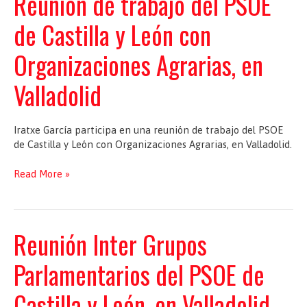
Reunión de trabajo del PSOE
en
Valladolid
de Castilla y León con
Organizaciones Agrarias, en
Valladolid
Iratxe García participa en una reunión de trabajo del PSOE
de Castilla y León con Organizaciones Agrarias, en Valladolid.
Reunión
Read More »
de
trabajo
del
PSOE
Reunión Inter Grupos
de
Castilla
Parlamentarios del PSOE de
y
León
Castilla y León, en Valladolid
con