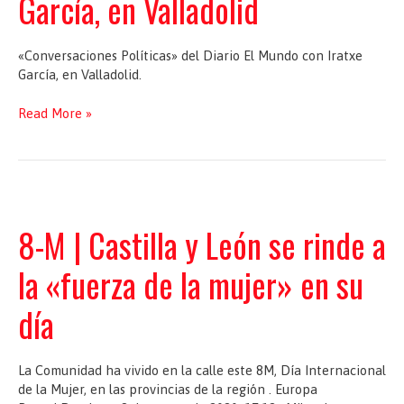
García, en Valladolid
Cortes
de
CyL,
«Conversaciones Políticas» del Diario El Mundo con Iratxe
Ana
García, en Valladolid.
Sánchez
«Conversaciones
Read More »
Políticas»
del
Diario
El
Mundo
con
8-M | Castilla y León se rinde a
Iratxe
García,
la «fuerza de la mujer» en su
en
Valladolid
día
La Comunidad ha vivido en la calle este 8M, Día Internacional
de la Mujer, en las provincias de la región . Europa