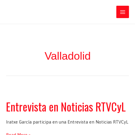
Ir
Iratxe García Pérez
al
contenido
Main
Men
Valladolid
Entrevista en Noticias RTVCyL
Iratxe García participa en una Entrevista en Noticias RTVCyL
Entrevista
Read More »