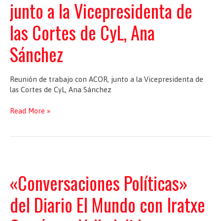
junto a la Vicepresidenta de
Grupos
Parlamentarios
las Cortes de CyL, Ana
en
el
Sánchez
Parlamento
Europeo
Reunión de trabajo con ACOR, junto a la Vicepresidenta de
las Cortes de CyL, Ana Sánchez
Reunión
Read More »
de
trabajo
con
ACOR,
junto
a
«Conversaciones Políticas»
la
Vicepresidenta
del Diario El Mundo con Iratxe
de
las