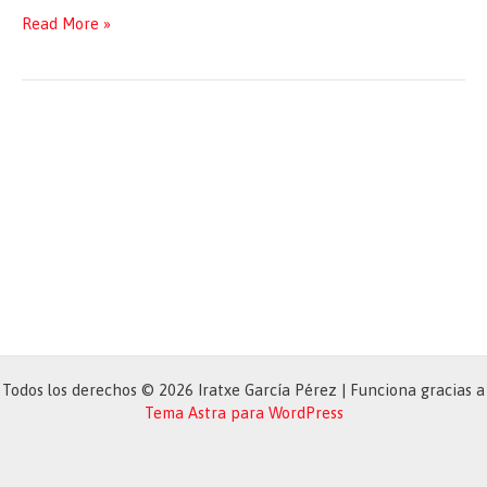
Jornada
Read More »
sobre
Europa
en
la
Universidad
de
Valladolid
Todos los derechos © 2026 Iratxe García Pérez | Funciona gracias a
Tema Astra para WordPress