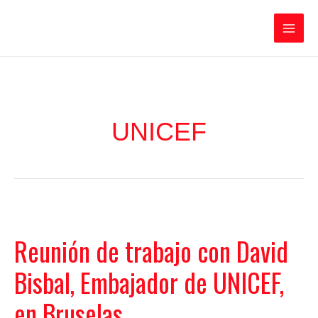
Ir
Iratxe García Pérez
al
contenido
Main
Men
UNICEF
Reunión de trabajo con David
Bisbal, Embajador de UNICEF,
en Bruselas