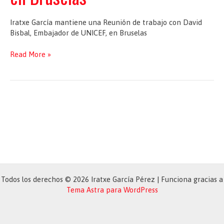
Iratxe García mantiene una Reunión de trabajo con David
Bisbal, Embajador de UNICEF, en Bruselas
Reunión
Read More »
de
trabajo
con
David
Bisbal,
Embajador
de
UNICEF,
en
Bruselas
Todos los derechos © 2026 Iratxe García Pérez | Funciona gracias a
Tema Astra para WordPress