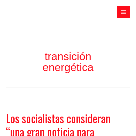
Ir
Iratxe García Pérez
al
contenido
Main
Men
transición
energética
Los socialistas consideran
“una gran noticia para