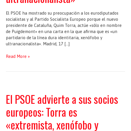
El PSOE ha mostrado su preocupación a los eurodiputados
socialistas y al Partido Socialista Europeo porque el nuevo
presidente de Cataluña, Quim Torra, actúe «sólo en nombre
de Puigdemont» en una carta en la que afirma que es «un
partidario de la línea dura identitaria, xenófobo y
ultranacionalista». Madrid, 17 […]
PSOE
Read More »
advierte
a
socialistas
UE
de
que
El PSOE advierte a sus socios
Torra
es
europeos: Torra es
«xenófobo
y
«extremista, xenófobo y
ultranacionalista»