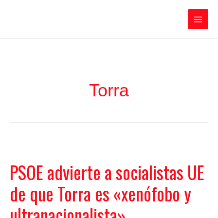
Ir
Iratxe García Pérez
al
contenido
Main
Men
Torra
PSOE advierte a socialistas UE
de que Torra es «xenófobo y
ultranacionalista»