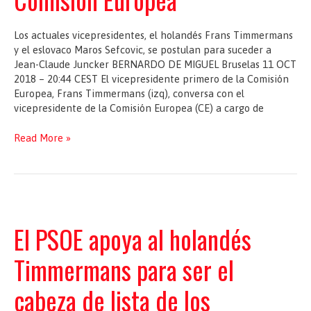
Los actuales vicepresidentes, el holandés Frans Timmermans
y el eslovaco Maros Sefcovic, se postulan para suceder a
Jean-Claude Juncker BERNARDO DE MIGUEL Bruselas 11 OCT
2018 – 20:44 CEST El vicepresidente primero de la Comisión
Europea, Frans Timmermans (izq), conversa con el
vicepresidente de la Comisión Europea (CE) a cargo de
Los
Read More »
socialistas
lanzan
su
carrera
para
reconquistar
El PSOE apoya al holandés
la
Comisión
Timmermans para ser el
Europea
cabeza de lista de los