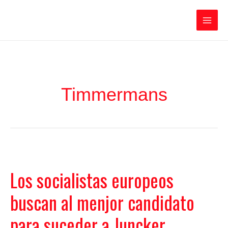
Ir
Iratxe García Pérez
al
contenido
Main
Men
Timmermans
Los socialistas europeos
buscan al menjor candidato
para suceder a Juncker