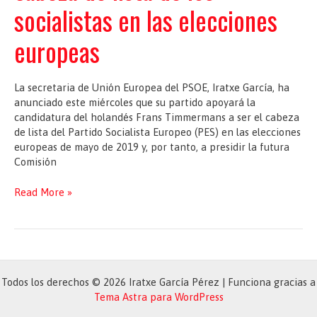
socialistas en las elecciones
europeas
La secretaria de Unión Europea del PSOE, Iratxe García, ha
anunciado este miércoles que su partido apoyará la
candidatura del holandés Frans Timmermans a ser el cabeza
de lista del Partido Socialista Europeo (PES) en las elecciones
europeas de mayo de 2019 y, por tanto, a presidir la futura
Comisión
El
Read More »
PSOE
apoya
al
holandés
Timmermans
para
Todos los derechos © 2026 Iratxe García Pérez | Funciona gracias a
ser
Tema Astra para WordPress
el