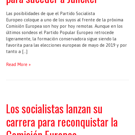
Las posibilidades de que el Partido Socialista
Europeo coloque a uno de los suyos al frente de la próxima
Comisión Europea son hoy por hoy remotas. Aunque en los
últimos sondeos el Partido Popular Europeo retrocede
ligeramente, la formación conservadora sigue siendo la
favorita para las elecciones europeas de mayo de 2019 y por
tanto a […]
Los
Read More »
socialistas
europeos
buscan
al
menjor
candidato
Los socialistas lanzan su
para
suceder
carrera para reconquistar la
a
Juncker
Comisión Europea