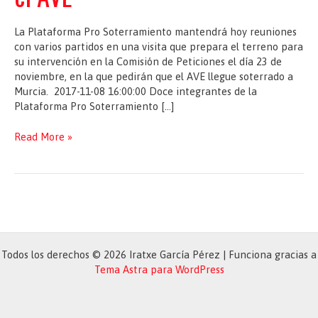
La Plataforma Pro Soterramiento mantendrá hoy reuniones
con varios partidos en una visita que prepara el terreno para
su intervención en la Comisión de Peticiones el día 23 de
noviembre, en la que pedirán que el AVE llegue soterrado a
Murcia. 2017-11-08 16:00:00 Doce integrantes de la
Plataforma Pro Soterramiento […]
Vecinos
Read More »
de
Murcia
explican
en
Bruselas
sus
exigencias
Todos los derechos © 2026 Iratxe García Pérez | Funciona gracias a
sobre
Tema Astra para WordPress
el
AVE