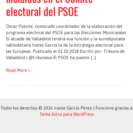
electoral del PSOE
Óscar Puente, nombrado coordinador de la elaboración del
programa electoral del PSOE para las Elecciones Municipales
El alcalde de Valladolid tendrá esa función y la eurodiputada
vallisoletana Iratxe García la de la estrategia electoral para
las Europeas. Publicado el 01.10.2018 Escrito por: Tribuna de
Valladolid | @tribunava El PSOE ha puesto […]
Iratxe
Read More »
García,
Óscar
Puente,
Martínez
Seijo
y
Todos los derechos © 2026 Iratxe García Pérez | Funciona gracias a
Esther
Tema Astra para WordPress
Peña,
incluidos
en