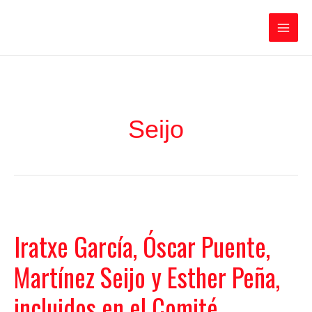
Ir
Iratxe García Pérez
al
contenido
Main
Men
Seijo
Iratxe García, Óscar Puente,
Martínez Seijo y Esther Peña,
incluidos en el Comité