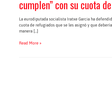
cumplen” con su cuota de
La eurodiputada socialista Iratxe Garcia ha defend
cuota de refugiados que se les asignó y que deber
manera […]
La
Read More »
eurodiputada
socialista
Iratxe
García,
a
favor
de
“sanciones
a
los
países