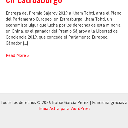
Entrega del Premio Sájarov 2019 a Ilham Tohti, ante el Pleno
del Parlamento Europeo, en Estrasburgo Ilham Tohti, un
economista uigur que lucha por los derechos de esta minoría
en China, es el ganador del Premio Sájarov a la Libertad de
Conciencia 2019, que concede el Parlamento Europeo.
Gánador […]
Entrega
Read More »
del
Premio
Sájarov
2019
a
Ilham
Tohti,
Todos los derechos © 2026 Iratxe García Pérez | Funciona gracias a
ante
Tema Astra para WordPress
el
Pleno
del
Parlamento