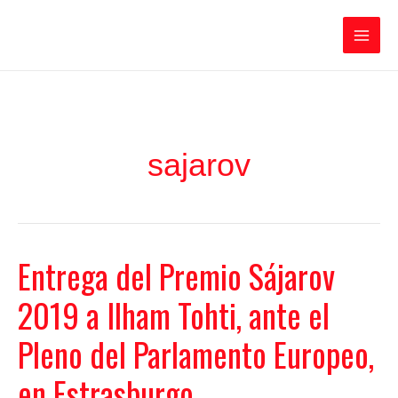
Ir
Iratxe García Pérez
al
contenido
Main
Men
sajarov
Entrega del Premio Sájarov
2019 a Ilham Tohti, ante el
Pleno del Parlamento Europeo,
en Estrasburgo