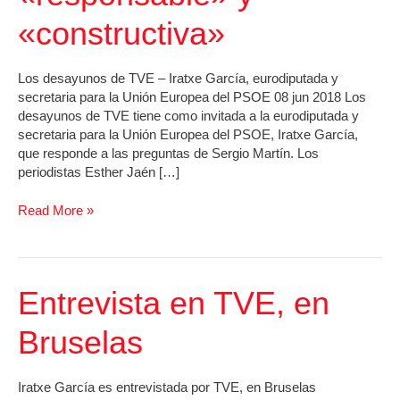
«constructiva»
Los desayunos de TVE – Iratxe García, eurodiputada y
secretaria para la Unión Europea del PSOE 08 jun 2018 Los
desayunos de TVE tiene como invitada a la eurodiputada y
secretaria para la Unión Europea del PSOE, Iratxe García,
que responde a las preguntas de Sergio Martín. Los
periodistas Esther Jaén […]
Iratxe
Read More »
García
pide
a
Podemos
Entrevista en TVE, en
una
oposición
Bruselas
«responsable»
y
«constructiva»
Iratxe García es entrevistada por TVE, en Bruselas