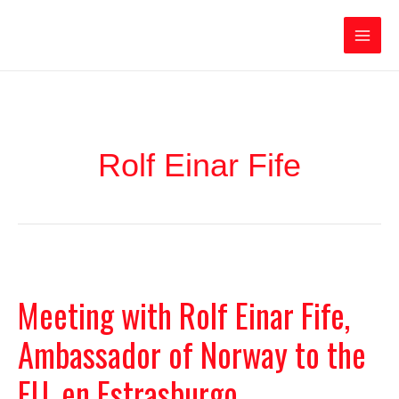
Ir
Iratxe García Pérez
al
contenido
Main
Men
Rolf Einar Fife
Meeting with Rolf Einar Fife,
Ambassador of Norway to the
EU, en Estrasburgo