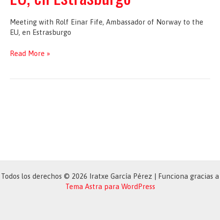
Meeting with Rolf Einar Fife, Ambassador of Norway to the
EU, en Estrasburgo
Meeting
Read More »
with
Rolf
Einar
Fife,
Ambassador
of
Norway
to
the
EU,
en
Todos los derechos © 2026 Iratxe García Pérez | Funciona gracias a
Estrasburgo
Tema Astra para WordPress