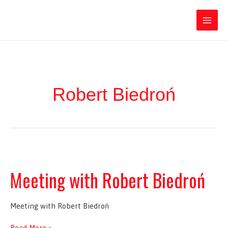
Ir
Iratxe García Pérez
al
contenido
Main
Men
Robert Biedroń
Meeting with Robert Biedroń
Meeting with Robert Biedroń
Meeting
Read More »