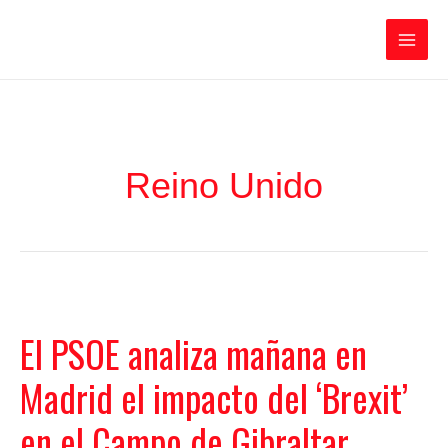
Ir
Iratxe García Pérez
al
contenido
Main
Men
Reino Unido
El PSOE analiza mañana en
Madrid el impacto del ‘Brexit’
en el Campo de Gibraltar