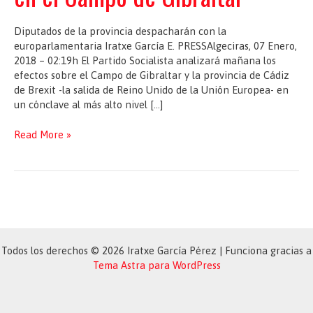
Diputados de la provincia despacharán con la
europarlamentaria Iratxe García E. PRESSAlgeciras, 07 Enero,
2018 – 02:19h El Partido Socialista analizará mañana los
efectos sobre el Campo de Gibraltar y la provincia de Cádiz
de Brexit -la salida de Reino Unido de la Unión Europea- en
un cónclave al más alto nivel […]
El
Read More »
PSOE
analiza
mañana
en
Madrid
el
impacto
Todos los derechos © 2026 Iratxe García Pérez | Funciona gracias a
del
Tema Astra para WordPress
‘Brexit’
en
el
Campo