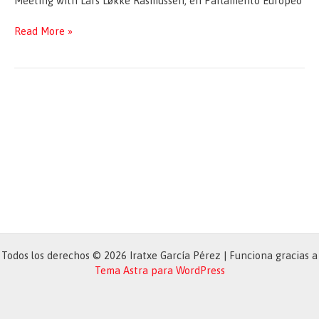
Meeting with Lars Løkke Rasmussen, en Parlamento Europeo
Meeting
Read More »
with
Lars
Løkke
Rasmussen
Todos los derechos © 2026 Iratxe García Pérez | Funciona gracias a
Tema Astra para WordPress