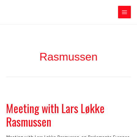
Ir
Iratxe García Pérez
al
contenido
Main
Men
Rasmussen
Meeting with Lars Løkke
Rasmussen