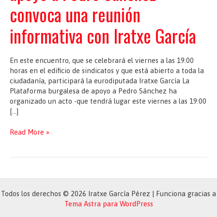
convoca una reunión
informativa con Iratxe García
En este encuentro, que se celebrará el viernes a las 19:00
horas en el edificio de sindicatos y que está abierto a toda la
ciudadanía, participará la eurodiputada Iratxe García La
Plataforma burgalesa de apoyo a Pedro Sánchez ha
organizado un acto -que tendrá lugar este viernes a las 19:00
[…]
La
Read More »
Plataforma
burgalesa
de
apoyo
a
Pedro
Todos los derechos © 2026 Iratxe García Pérez | Funciona gracias a
Sánchez
Tema Astra para WordPress
convoca