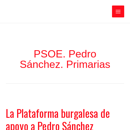
Ir
Iratxe García Pérez
al
contenido
Main
Men
PSOE. Pedro
Sánchez. Primarias
La Plataforma burgalesa de
apoyo a Pedro Sánchez