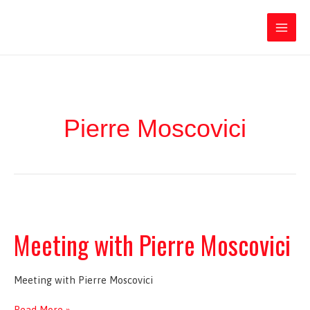
Ir
Iratxe García Pérez
al
contenido
Main
Men
Pierre Moscovici
Meeting with Pierre Moscovici
Meeting with Pierre Moscovici
Meeting
Read More »