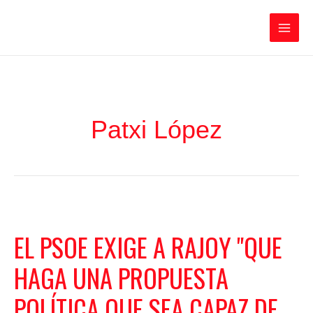
Ir
Iratxe García Pérez
al
contenido
Main
Men
Patxi López
EL PSOE EXIGE A RAJOY "QUE
HAGA UNA PROPUESTA
POLÍTICA QUE SEA CAPAZ DE