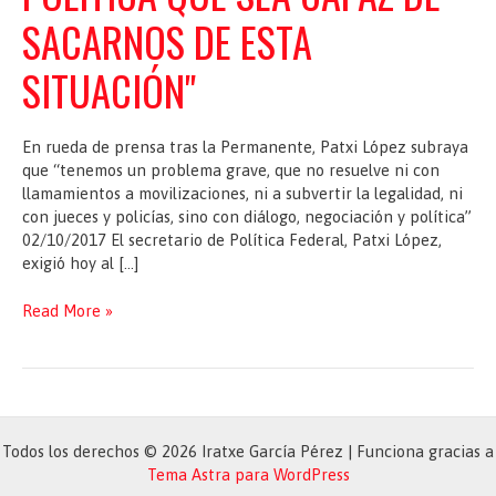
SACARNOS DE ESTA
SITUACIÓN"
En rueda de prensa tras la Permanente, Patxi López subraya
que “tenemos un problema grave, que no resuelve ni con
llamamientos a movilizaciones, ni a subvertir la legalidad, ni
con jueces y policías, sino con diálogo, negociación y política”
02/10/2017 El secretario de Política Federal, Patxi López,
exigió hoy al […]
EL
Read More »
PSOE
EXIGE
A
RAJOY
"QUE
HAGA
Todos los derechos © 2026 Iratxe García Pérez | Funciona gracias a
UNA
Tema Astra para WordPress
PROPUESTA