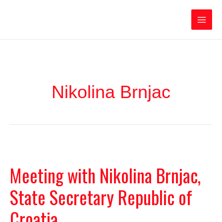
Ir
Iratxe García Pérez
al
contenido
Main
Men
Nikolina Brnjac
Meeting with Nikolina Brnjac,
State Secretary Republic of
Croatia