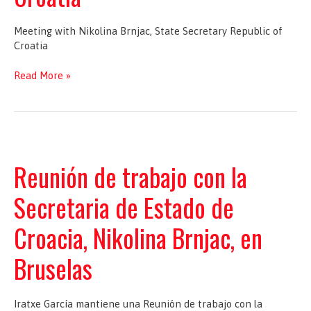
Meeting with Nikolina Brnjac, State Secretary Republic of
Croatia
Meeting
Read More »
with
Nikolina
Brnjac,
State
Secretary
Republic
Reunión de trabajo con la
of
Croatia
Secretaria de Estado de
Croacia, Nikolina Brnjac, en
Bruselas
Iratxe García mantiene una Reunión de trabajo con la