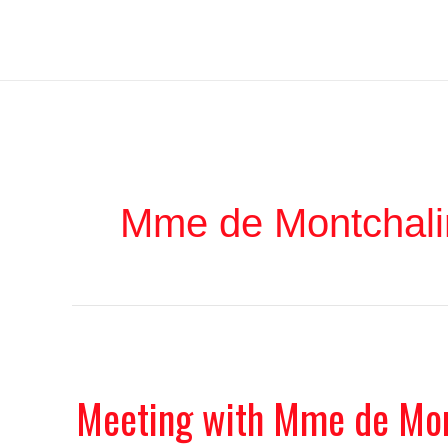
Ir
Iratxe García Pérez
al
contenido
Mme de Montchali
Meeting with Mme de Mon