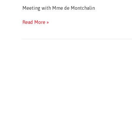
Meeting with Mme de Montchalin
Meeting
Read More »
with
Mme
de
Montchalin