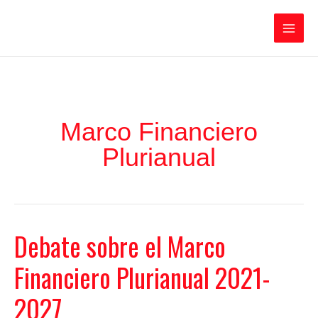
Ir
Iratxe García Pérez
al
contenido
Main
Men
Marco Financiero
Plurianual
Debate sobre el Marco
Financiero Plurianual 2021-
2027