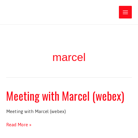
Ir
Iratxe García Pérez
al
contenido
Main
Men
marcel
Meeting with Marcel (webex)
Meeting with Marcel (webex)
Meeting
Read More »
with
Marcel