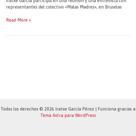
Iratxe García participa en una reunión y una entrevista con
representantes del colectivo «Malas Madres», en Bruselas
Reunión
Read More »
y
entrevista
con
representantes
del
colectivo
«Malas
Madres»
Todos los derechos © 2026 Iratxe García Pérez | Funciona gracias a
Tema Astra para WordPress