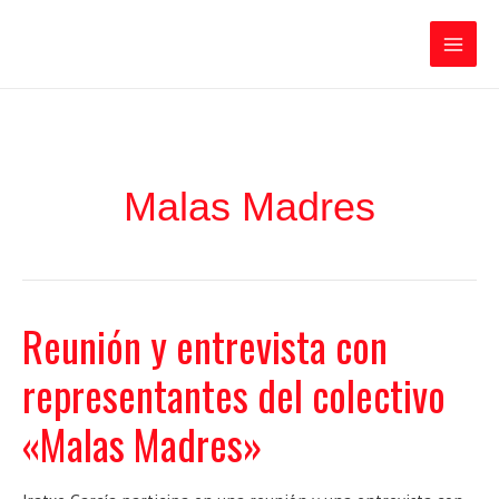
Ir
Iratxe García Pérez
al
contenido
Main
Men
Malas Madres
Reunión y entrevista con
representantes del colectivo
«Malas Madres»