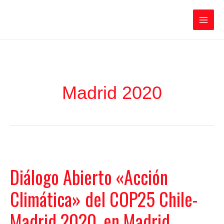
Ir
Iratxe García Pérez
al
contenido
Main
Men
Madrid 2020
Diálogo Abierto «Acción
Climática» del COP25 Chile-
Madrid 2020, en Madrid