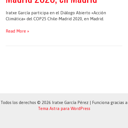
Iratxe García participa en el Diálogo Abierto «Acción
Climática» del COP25 Chile-Madrid 2020, en Madrid.
Diálogo
Read More »
Abierto
«Acción
Climática»
del
COP25
Chile-
Madrid
2020,
en
Madrid
Todos los derechos © 2026 Iratxe García Pérez | Funciona gracias a
Tema Astra para WordPress