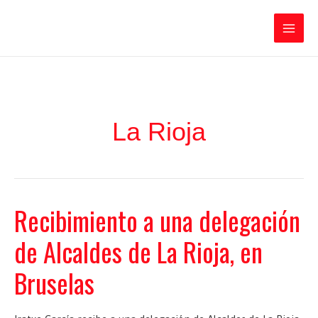
Ir
Iratxe García Pérez
al
contenido
Main
Men
La Rioja
Recibimiento a una delegación
de Alcaldes de La Rioja, en
Bruselas