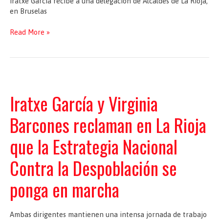
Iratxe García recibe a una delegación de Alcaldes de La Rioja,
en Bruselas
Recibimiento
Read More »
a
una
delegación
de
Alcaldes
de
Iratxe García y Virginia
La
Rioja,
Barcones reclaman en La Rioja
en
Bruselas
que la Estrategia Nacional
Contra la Despoblación se
ponga en marcha
Ambas dirigentes mantienen una intensa jornada de trabajo