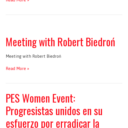
with
Kohut
Lukasz
Meeting with Robert Biedroń
Meeting with Robert Biedroń
Meeting
Read More »
with
Robert
Biedroń
PES Women Event:
Progresistas unidos en su
esfuerzo por erradicar la