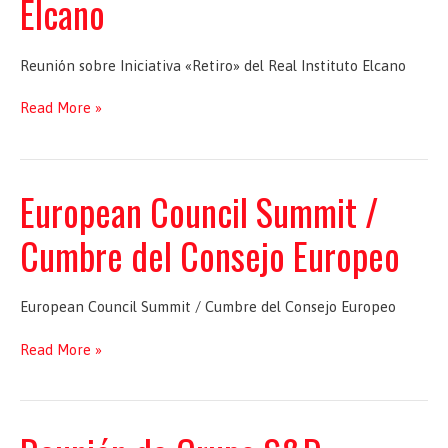
Elcano
Reunión sobre Iniciativa «Retiro» del Real Instituto Elcano
Reunión
Read More »
sobre
Iniciativa
«Retiro»
del
European Council Summit /
Real
Instituto
Cumbre del Consejo Europeo
Elcano
European Council Summit / Cumbre del Consejo Europeo
European
Read More »
Council
Summit
/
Cumbre