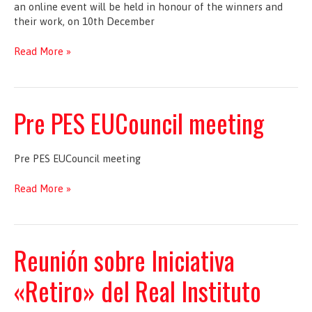
an online event will be held in honour of the winners and
their work, on 10th December
SOLIDAR:
Read More »
Celebrating
the
Silver
Rose
Pre PES EUCouncil meeting
2020
Winners
Pre PES EUCouncil meeting
Pre
Read More »
PES
EUCouncil
meeting
Reunión sobre Iniciativa
«Retiro» del Real Instituto