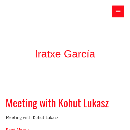
Ir
Iratxe García Pérez
al
contenido
Main
Men
Iratxe García
Meeting with Kohut Lukasz
Meeting with Kohut Lukasz
Meeting
Read More »