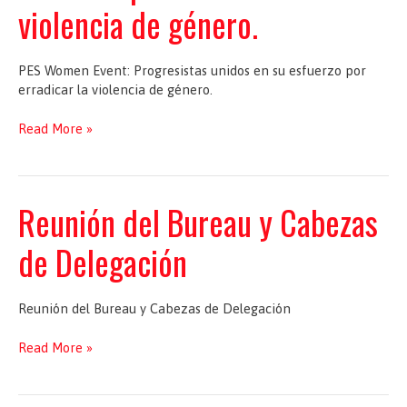
violencia de género.
PES Women Event: Progresistas unidos en su esfuerzo por
erradicar la violencia de género.
PES
Read More »
Women
Event:
Progresistas
unidos
Reunión del Bureau y Cabezas
en
su
de Delegación
esfuerzo
por
erradicar
Reunión del Bureau y Cabezas de Delegación
la
violencia
Reunión
Read More »
de
del
género.
Bureau
y