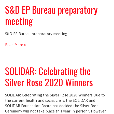
Cabezas
S&D EP Bureau preparatory
de
Delegación
meeting
S&D EP Bureau preparatory meeting
S&D
Read More »
EP
Bureau
preparatory
meeting
SOLIDAR: Celebrating the
Silver Rose 2020 Winners
SOLIDAR: Celebrating the Silver Rose 2020 Winners Due to
the current health and social crisis, the SOLIDAR and
SOLIDAR Foundation Board has decided the Silver Rose
Ceremony will not take place this year in person*. However,