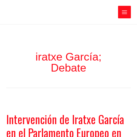
Ir
Iratxe García Pérez
al
contenido
Main
Men
iratxe García;
Debate
Intervención de Iratxe García
en el Parlamento Europeo en