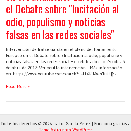
el Debate sobre "Incitación al
odio, populismo y noticias
falsas en las redes sociales"
Intervención de Iratxe García en el pleno del Parlamento
Europeo en el Debate sobre «Incitación al odio, populismo y
noticias falsas en las redes sociales», celebrado el miércoles 5
de abril de 2017: Ver aquí la intervención: . Más información
en: https://www.youtube.com/watch?v=l1Xi6MwnTuU ]]>
Intervención
Read More »
de
Iratxe
García
en
el
Parlamento
Todos los derechos © 2026 Iratxe García Pérez | Funciona gracias a
Europeo
Tema Astra para WordPress