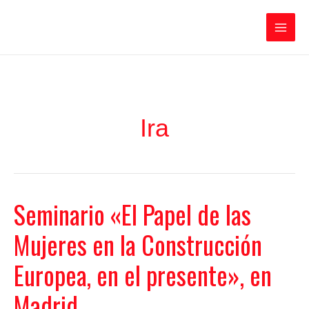
Ir
Iratxe García Pérez
al
contenido
Main
Men
Ira
Seminario «El Papel de las
Mujeres en la Construcción
Europea, en el presente», en
Madrid