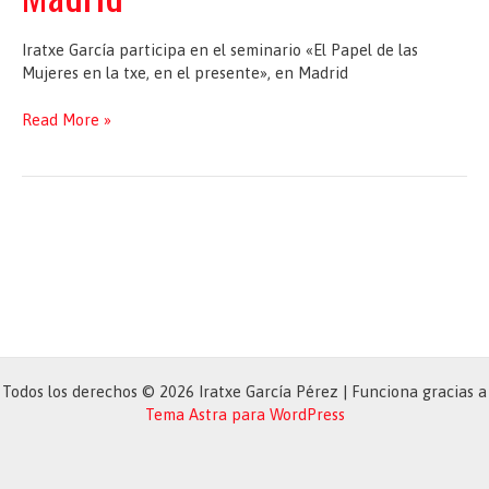
Iratxe García participa en el seminario «El Papel de las
Mujeres en la txe, en el presente», en Madrid
Seminario
Read More »
«El
Papel
de
las
Mujeres
en
la
Construcción
Europea,
en
el
Todos los derechos © 2026 Iratxe García Pérez | Funciona gracias a
presente»,
Tema Astra para WordPress
en
Madrid