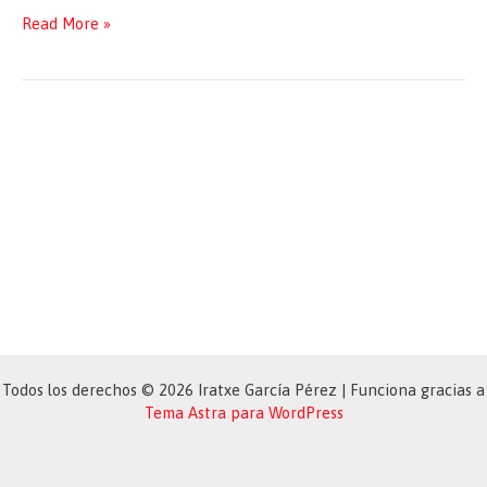
Acto
Read More »
en
Instituto
Público
de
Valladolid
Todos los derechos © 2026 Iratxe García Pérez | Funciona gracias a
Tema Astra para WordPress