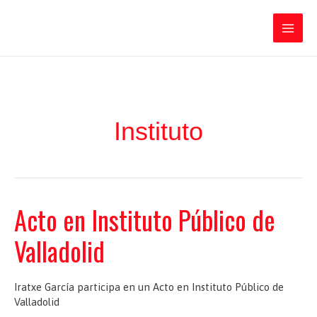
Ir
Iratxe García Pérez
al
contenido
Main
Men
Instituto
Acto en Instituto Público de
Valladolid
Iratxe García participa en un Acto en Instituto Público de
Valladolid