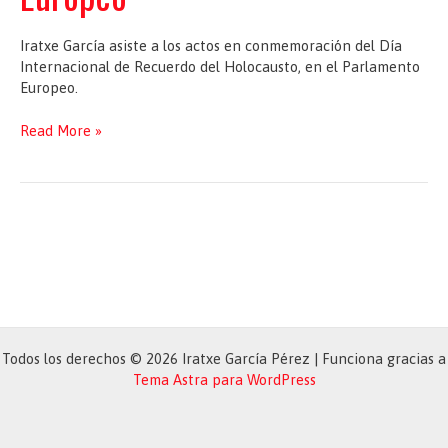
Iratxe García asiste a los actos en conmemoración del Día
Internacional de Recuerdo del Holocausto, en el Parlamento
Europeo.
Conmemoración
Read More »
del
Día
Internacional
de
Recuerdo
del
Holocausto,
en
el
Parlamento
Todos los derechos © 2026 Iratxe García Pérez | Funciona gracias a
Europeo
Tema Astra para WordPress