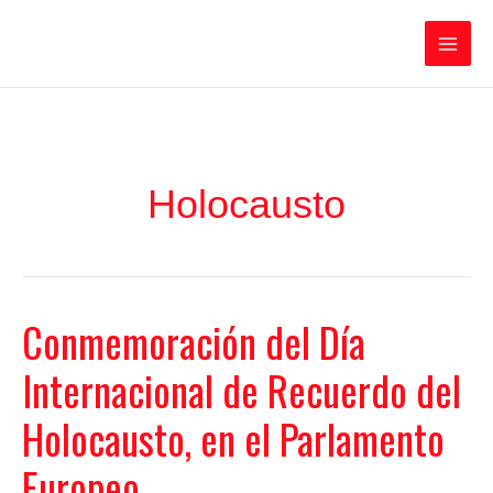
Ir
Iratxe García Pérez
al
contenido
Main
Men
Holocausto
Conmemoración del Día
Internacional de Recuerdo del
Holocausto, en el Parlamento
Europeo