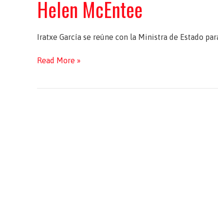
Helen McEntee
Iratxe García se reúne con la Ministra de Estado p
Reunión
Read More »
de
trabajo
con
la
Ministra
de
Estado
para
Asuntos
Europeos
de
Irlanda,
Helen