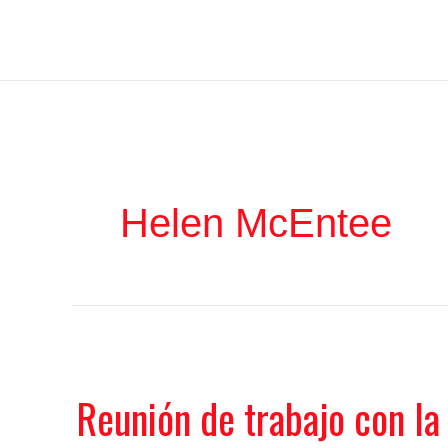
Ir
Iratxe García Pérez
al
contenido
Helen McEntee
Reunión de trabajo con la