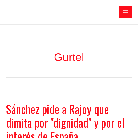
Ir
Iratxe García Pérez
al
contenido
Main
Men
Gurtel
Sánchez pide a Rajoy que
dimita por "dignidad" y por el
interés de España