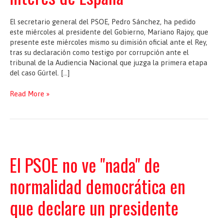
El secretario general del PSOE, Pedro Sánchez, ha pedido
este miércoles al presidente del Gobierno, Mariano Rajoy, que
presente este miércoles mismo su dimisión oficial ante el Rey,
tras su declaración como testigo por corrupción ante el
tribunal de la Audiencia Nacional que juzga la primera etapa
del caso Gúrtel. […]
Sánchez
Read More »
pide
a
Rajoy
que
dimita
por
El PSOE no ve "nada" de
"dignidad"
y
normalidad democrática en
por
el
que declare un presidente
interés
de