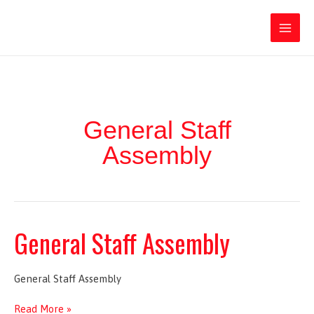
Ir
Iratxe García Pérez
al
contenido
Main
Men
General Staff
Assembly
General Staff Assembly
General Staff Assembly
General
Read More »