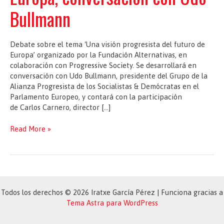
Bullmann
Debate sobre el tema ‘Una visión progresista del futuro de
Europa’ organizado por la Fundación Alternativas, en
colaboración con Progressive Society. Se desarrollará en
conversación con Udo Bullmann, presidente del Grupo de la
Alianza Progresista de los Socialistas & Demócratas en el
Parlamento Europeo, y contará con la participación
de Carlos Carnero, director […]
DEBATE
Read More »
–
Una
visión
progresista
del
futuro
Todos los derechos © 2026 Iratxe García Pérez | Funciona gracias a
de
Tema Astra para WordPress
Europa,
conversación