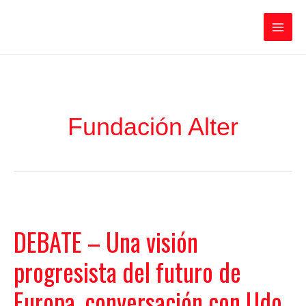
Ir
Iratxe García Pérez
al
contenido
Main
Men
Fundación Alter
DEBATE – Una visión
progresista del futuro de
Europa, conversación con Udo