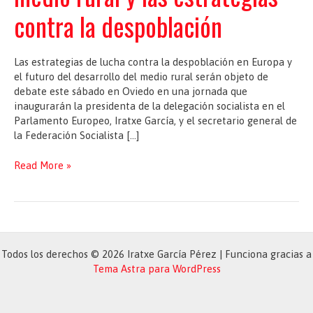
contra la despoblación
Las estrategias de lucha contra la despoblación en Europa y
el futuro del desarrollo del medio rural serán objeto de
debate este sábado en Oviedo en una jornada que
inaugurarán la presidenta de la delegación socialista en el
Parlamento Europeo, Iratxe García, y el secretario general de
la Federación Socialista […]
Eurodiputados
Read More »
socialistas
y
la
FSA-
PSOE
debaten
Todos los derechos © 2026 Iratxe García Pérez | Funciona gracias a
sobre
Tema Astra para WordPress
el
medio
rural