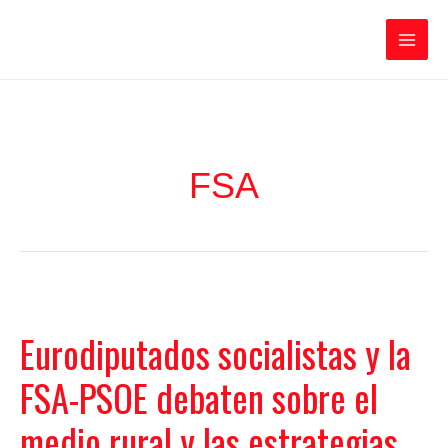
Ir
Iratxe García Pérez
al
contenido
Main
Men
FSA
Eurodiputados socialistas y la
FSA-PSOE debaten sobre el
medio rural y las estrategias